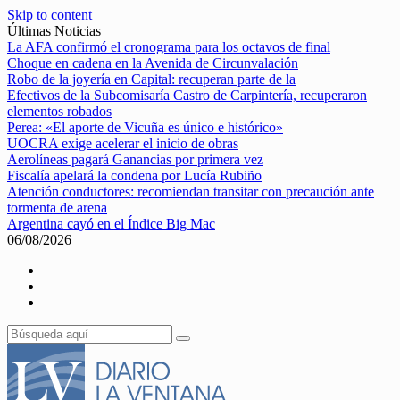
Skip to content
Últimas Noticias
La AFA confirmó el cronograma para los octavos de final
Choque en cadena en la Avenida de Circunvalación
Robo de la joyería en Capital: recuperan parte de la
Efectivos de la Subcomisaría Castro de Carpintería, recuperaron
elementos robados
Perea: «El aporte de Vicuña es único e histórico»
UOCRA exige acelerar el inicio de obras
Aerolíneas pagará Ganancias por primera vez
Fiscalía apelará la condena por Lucía Rubiño
Atención conductores: recomiendan transitar con precaución ante
tormenta de arena
Argentina cayó en el Índice Big Mac
06/08/2026