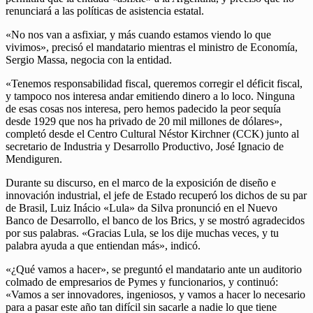
renunciará a las políticas de asistencia estatal.
«No nos van a asfixiar, y más cuando estamos viendo lo que
vivimos», precisó el mandatario mientras el ministro de Economía,
Sergio Massa, negocia con la entidad.
«Tenemos responsabilidad fiscal, queremos corregir el déficit fiscal,
y tampoco nos interesa andar emitiendo dinero a lo loco. Ninguna
de esas cosas nos interesa, pero hemos padecido la peor sequía
desde 1929 que nos ha privado de 20 mil millones de dólares»,
completó desde el Centro Cultural Néstor Kirchner (CCK) junto al
secretario de Industria y Desarrollo Productivo, José Ignacio de
Mendiguren.
Durante su discurso, en el marco de la exposición de diseño e
innovación industrial, el jefe de Estado recuperó los dichos de su par
de Brasil, Luiz Inácio «Lula» da Silva pronunció en el Nuevo
Banco de Desarrollo, el banco de los Brics, y se mostró agradecidos
por sus palabras. «Gracias Lula, se los dije muchas veces, y tu
palabra ayuda a que entiendan más», indicó.
«¿Qué vamos a hacer», se preguntó el mandatario ante un auditorio
colmado de empresarios de Pymes y funcionarios, y continuó:
«Vamos a ser innovadores, ingeniosos, y vamos a hacer lo necesario
para a pasar este año tan difícil sin sacarle a nadie lo que tiene