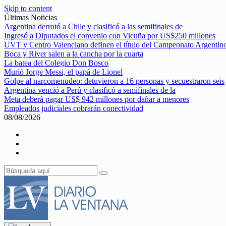
Skip to content
Últimas Noticias
Argentina derrotó a Chile y clasificó a las semifinales de
Ingresó a Diputados el convenio con Vicuña por US$250 millones
UVT y Centro Valenciano definen el título del Campeonato Argentin
Boca y River salen a la cancha por la cuarta
La batea del Colegio Don Bosco
Murió Jorge Messi, el papá de Lionel
Golpe al narcomenudeo: detuvieron a 16 personas y secuestraron seis
Argentina venció a Perú y clasificó a semifinales de la
Meta deberá pagar US$ 942 millones por dañar a menores
Empleados judiciales cobrarán conectividad
08/08/2026