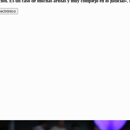
ión. Es un caso de muchas aristas y muy complejo en lo judicial»
,
lectrónico