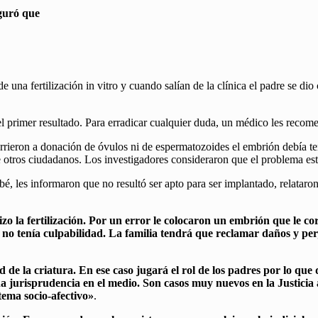
guró que
de una fertilización in vitro y cuando salían de la clínica el padre se d
 primer resultado. Para erradicar cualquier duda, un médico les recome
urrieron a donación de óvulos ni de espermatozoides el embrión debía te
o de otros ciudadanos. Los investigadores consideraron que el problema est
bé, les informaron que no resultó ser apto para ser implantado, relataro
hizo la fertilización. Por un error le colocaron un embrión que le 
y no tenía culpabilidad. La familia tendrá que reclamar daños y pe
d de la criatura. En ese caso jugará el rol de los padres por lo qu
 jurisprudencia en el medio. Son casos muy nuevos en la Justicia ar
tema socio-afectivo»
.