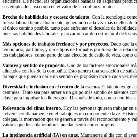
eficientes. De hecho, las organizaciones basadas en esquemas produc
sus empleados, así como en el valor de la confianza mutua.
Brecha de habilidades y escasez de talento.
Con la tecnología como 
fuerza laboral tiene actualmente, generando cada vez más cuellos de bo
el único camino posible, tanto para enfrentar el descalce de habilidad
nuestras habilidades laborales y forzar un cambio estructural de los 
Más opciones de trabajos freelance y por proyectos.
Dado que la es
temporario, part-time, y otros tipos de formatos por fuera de la relac
los trabajadores, como parte de una elección de estilo de vida, como 
Valores y sentido de propósito.
Uno de los factores emocionales más
alineados con los de la compañía. Esto genera una sensación de sati
trabajos que puedan darle un sentido de propósito incide cada vez más 
Diversidad e inclusión en el centro de la escena.
El talento exige c
centrales. Tanto sea para atraer a un grupo más amplio de talentos como
clave para impulsar los liderazgos. Después de todo, contar con ideas
Relevancia del clima interno.
Hoy las personas quieren trabajar en e
“viven” cotidianamente en el trabajo es un componente clave. Existen 
colegas, la motivación que se genera a través del reconocimiento y val
valores que los colaboradores puedan sentir como propios.
La inteligencia artificial (IA) en auge.
Mantenerse al día con el avan