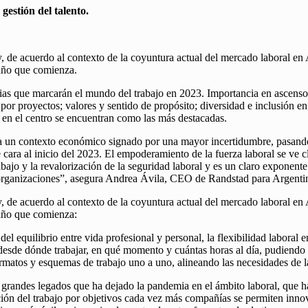
gestión del talento.
 de acuerdo al contexto de la coyuntura actual del mercado laboral en A
 año que comienza.
s que marcarán el mundo del trabajo en 2023. Importancia en ascenso de 
por proyectos; valores y sentido de propósito; diversidad e inclusión en e
as en el centro se encuentran como las más destacadas.
ta un contexto económico signado por una mayor incertidumbre, pasando 
cara al inicio del 2023. El empoderamiento de la fuerza laboral se ve cl
abajo y la revalorización de la seguridad laboral y es un claro exponent
as organizaciones”, asegura Andrea Ávila, CEO de Randstad para Argent
 de acuerdo al contexto de la coyuntura actual del mercado laboral en A
 año que comienza:
l equilibrio entre vida profesional y personal, la flexibilidad laboral 
 desde dónde trabajar, en qué momento y cuántas horas al día, pudiendo i
rmatos y esquemas de trabajo uno a uno, alineando las necesidades de la
 grandes legados que ha dejado la pandemia en el ámbito laboral, que ha
dación del trabajo por objetivos cada vez más compañías se permiten inn