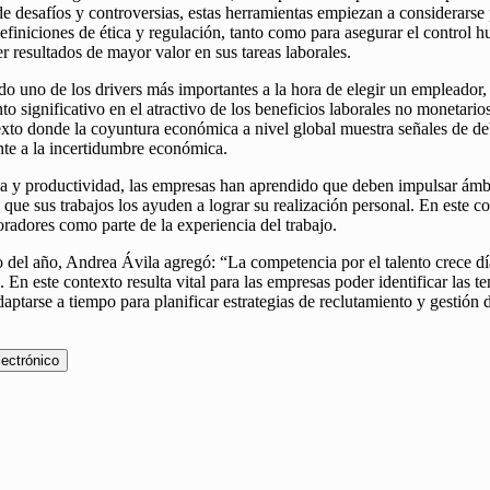
 desafíos y controversias, estas herramientas empiezan a considerarse p
definiciones de ética y regulación, tanto como para asegurar el control
r resultados de mayor valor en sus tareas laborales.
ndo uno de los drivers más importantes a la hora de elegir un empleador,
 significativo en el atractivo de los beneficios laborales no monetarios
texto donde la coyuntura económica a nivel global muestra señales de de
rente a la incertidumbre económica.
ia y productividad, las empresas han aprendido que deben impulsar ámbi
ue sus trabajos los ayuden a lograr su realización personal. En este con
oradores como parte de la experiencia del trabajo.
o del año, Andrea Ávila agregó: “La competencia por el talento crece d
. En este contexto resulta vital para las empresas poder identificar las
tarse a tiempo para planificar estrategias de reclutamiento y gestión de
lectrónico