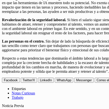
en que las herramientas de IA muestren todo su potencial. No exenta de
impacto que tienen en las tareas y procesos, haciendo ineludibles las 
reemplazar a las personas, las ayuden a ser más productivas y a obtene
Revalorización de la seguridad laboral.
Si bien el salario sigue sie
hablamos de atraer, retener y comprometer al talento, vemos un aumento
con el ambiente laboral en primer lugar. En este sentido, y en un con
la seguridad laboral sin resignar el resto de los factores, para hacer f
Las personas en el centro.
Sin dejar de lado la búsqueda de eficienc
tan sencillo como tener claro que trabajamos con personas que buscan q
aggiornarse para priorizar el bienestar físico y emocional de sus colab
Respecto a estas tendencias que dominarán el ámbito laboral a lo larg
compleja por la creciente brecha de habilidades y la escasez de talento
profundidad de los cambios en marcha, de manera de evolucionar y adap
empleadora potente y sólida que le permita atraer y retener al talento”.
Facebook
Twitter/X
LinkedIn
WhatsApp
Messenger
Correo e
Etiquetas
Notas Curiosas
Trabajo
Noticia Previa