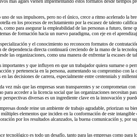
tivos más ágiles vienen implementando estos formatos desde tiempos pr
uno de sus impulsores, pero no el único, crece a ritmo acelerado la brec
tella en los procesos de reclutamiento por la escasez de talento calific
es, como para asegurar la empleabilidad de las personas a futuro, tiene 
sistemas de formación hacia un nuevo paradigma, con eje en el aprendiza
pecialización y el conocimiento no reconocen formatos de contratación n
ión de dependencia directa continuará creciendo de la mano de la tecnolo
desde las organizaciones, como una manera de enfrentar la escases de tal
 importantes y que influyen en que un trabajador quiera sumarse o per
sfacción y pertenencia en la persona, aumentando su compromiso con la
en las decisiones de carrera, especialmente entre centennials y millenni
ada vez más que las empresas sean transparentes y se comprometan con un
 para acceder a la licencia social que las organizaciones necesitan para 
 y perspectivas diversas es un ingrediente clave en la innovación y pu
mpresas donde reine un ambiente de trabajo agradable, priorizan su bien
múltiples elementos que inciden en la conformación de este intangible e
oración por los resultados alcanzados, la buena comunicación y, por sup
ce tecnológico es todo un desafío, tanto para las empresas como para lo