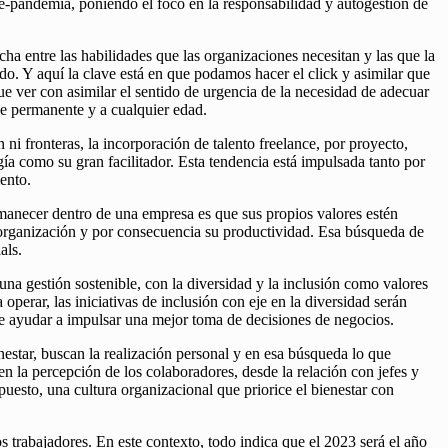
e-pandemia, poniendo el foco en la responsabilidad y autogestión de
ha entre las habilidades que las organizaciones necesitan y las que la
ado. Y aquí la clave está en que podamos hacer el click y asimilar que
que ver con asimilar el sentido de urgencia de la necesidad de adecuar
je permanente y a cualquier edad.
i fronteras, la incorporación de talento freelance, por proyecto,
gía como su gran facilitador. Esta tendencia está impulsada tanto por
ento.
manecer dentro de una empresa es que sus propios valores estén
 organización y por consecuencia su productividad. Esa búsqueda de
als.
a gestión sostenible, con la diversidad y la inclusión como valores
operar, las iniciativas de inclusión con eje en la diversidad serán
ede ayudar a impulsar una mejor toma de decisiones de negocios.
estar, buscan la realización personal y en esa búsqueda lo que
n la percepción de los colaboradores, desde la relación con jefes y
uesto, una cultura organizacional que priorice el bienestar con
s trabajadores. En este contexto, todo indica que el 2023 será el año