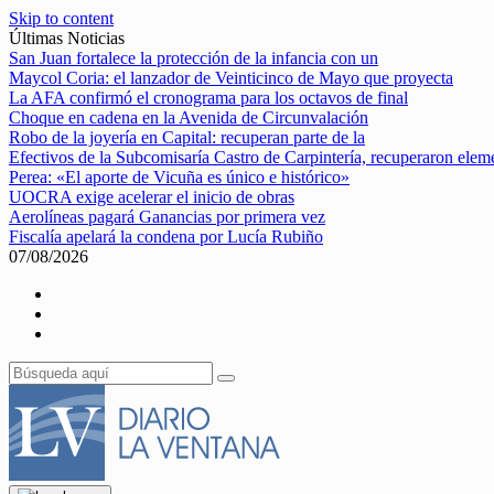
Skip to content
Últimas Noticias
San Juan fortalece la protección de la infancia con un
Maycol Coria: el lanzador de Veinticinco de Mayo que proyecta
La AFA confirmó el cronograma para los octavos de final
Choque en cadena en la Avenida de Circunvalación
Robo de la joyería en Capital: recuperan parte de la
Efectivos de la Subcomisaría Castro de Carpintería, recuperaron elem
Perea: «El aporte de Vicuña es único e histórico»
UOCRA exige acelerar el inicio de obras
Aerolíneas pagará Ganancias por primera vez
Fiscalía apelará la condena por Lucía Rubiño
07/08/2026