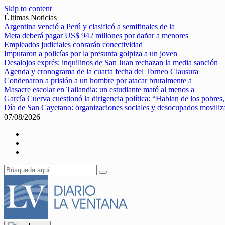
Skip to content
Últimas Noticias
Argentina venció a Perú y clasificó a semifinales de la
Meta deberá pagar US$ 942 millones por dañar a menores
Empleados judiciales cobrarán conectividad
Imputaron a policías por la presunta golpiza a un joven
Desalojos exprés: inquilinos de San Juan rechazan la media sanción
Agenda y cronograma de la cuarta fecha del Torneo Clausura
Condenaron a prisión a un hombre por atacar brutalmente a
Masacre escolar en Tailandia: un estudiante mató al menos a
García Cuerva cuestionó la dirigencia política: “Hablan de los pobres,
Día de San Cayetano: organizaciones sociales y desocupados movili
07/08/2026