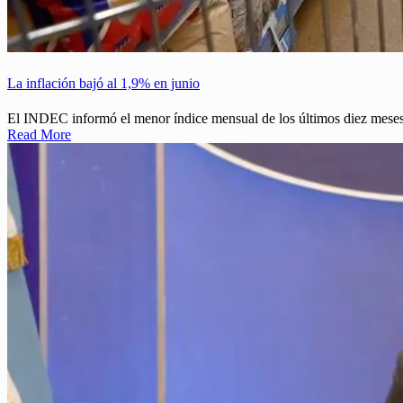
La inflación bajó al 1,9% en junio
El INDEC informó el menor índice mensual de los últimos diez meses
Read More