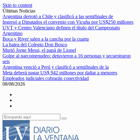
Skip to content
Últimas Noticias
Argentina derrotó a Chile y clasificó a las semifinales de
Ingresó a Diputados el convenio con Vicuña por US$250 millones
UVT y Centro Valenciano definen el título del Campeonato
Argentino
Boca y River salen a la cancha por la cuarta
La batea del Colegio Don Bosco
Murió Jorge Messi, el papá de Lionel
Golpe al narcomenudeo: detuvieron a 16 personas y secuestraron
seis
Argentina venció a Perú y clasificó a semifinales de la
Meta deberá pagar US$ 942 millones por dañar a menores
Empleados judiciales cobrarán conectividad
08/08/2026