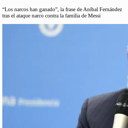
“Los narcos han ganado”, la frase de Aníbal Fernández
tras el ataque narco contra la familia de Messi