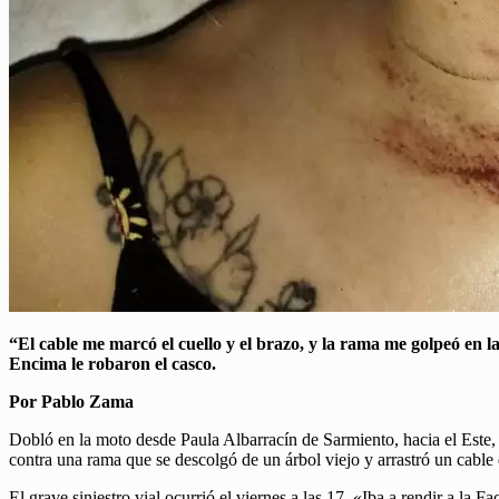
“El cable me marcó el cuello y el brazo, y la rama me golpeó en l
Encima le robaron el casco.
Por Pablo Zama
Dobló en la moto desde Paula Albarracín de Sarmiento, hacia el Este,
contra una rama que se descolgó de un árbol viejo y arrastró un cable 
El grave siniestro vial ocurrió el viernes a las 17. «Iba a rendir a la F