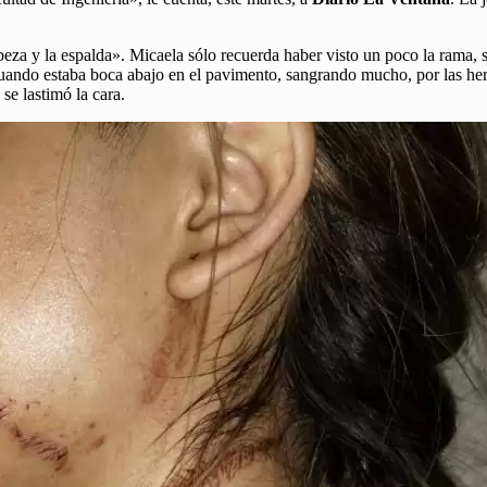
eza y la espalda». Micaela sólo recuerda haber visto un poco la rama, si
cuando estaba boca abajo en el pavimento, sangrando mucho, por las herid
 se lastimó la cara.