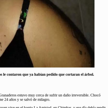
os le contaron que ya habían pedido que cortaran el árbol.
Granaderos estuvo muy cerca de sufrir un daño irreversible. Chocó
ene 24 años y se salvó de milagro.
joven vive en el barrio La Amistad, en Chimbas, y ese día debía rendir