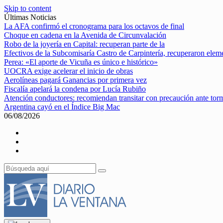
Skip to content
Últimas Noticias
La AFA confirmó el cronograma para los octavos de final
Choque en cadena en la Avenida de Circunvalación
Robo de la joyería en Capital: recuperan parte de la
Efectivos de la Subcomisaría Castro de Carpintería, recuperaron elem
Perea: «El aporte de Vicuña es único e histórico»
UOCRA exige acelerar el inicio de obras
Aerolíneas pagará Ganancias por primera vez
Fiscalía apelará la condena por Lucía Rubiño
Atención conductores: recomiendan transitar con precaución ante tor
Argentina cayó en el Índice Big Mac
06/08/2026