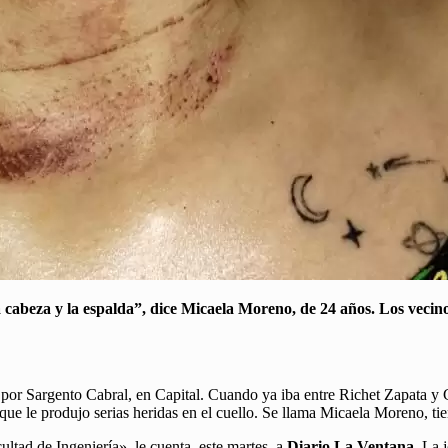
a cabeza y la espalda”, dice Micaela Moreno, de 24 años. Los vecin
 por Sargento Cabral, en Capital. Cuando ya iba entre Richet Zapata y 
que le produjo serias heridas en el cuello. Se llama Micaela Moreno, ti
acultad de Ingeniería», le cuenta, este martes, a
Diario La Ventana
. La 