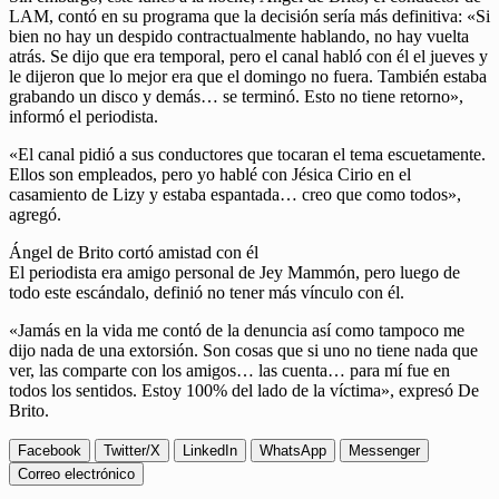
LAM, contó en su programa que la decisión sería más definitiva: «Si
bien no hay un despido contractualmente hablando, no hay vuelta
atrás. Se dijo que era temporal, pero el canal habló con él el jueves y
le dijeron que lo mejor era que el domingo no fuera. También estaba
grabando un disco y demás… se terminó. Esto no tiene retorno»,
informó el periodista.
«El canal pidió a sus conductores que tocaran el tema escuetamente.
Ellos son empleados, pero yo hablé con Jésica Cirio en el
casamiento de Lizy y estaba espantada… creo que como todos»,
agregó.
Ángel de Brito cortó amistad con él
El periodista era amigo personal de Jey Mammón, pero luego de
todo este escándalo, definió no tener más vínculo con él.
«Jamás en la vida me contó de la denuncia así como tampoco me
dijo nada de una extorsión. Son cosas que si uno no tiene nada que
ver, las comparte con los amigos… las cuenta… para mí fue en
todos los sentidos. Estoy 100% del lado de la víctima», expresó De
Brito.
Facebook
Twitter/X
LinkedIn
WhatsApp
Messenger
Correo electrónico