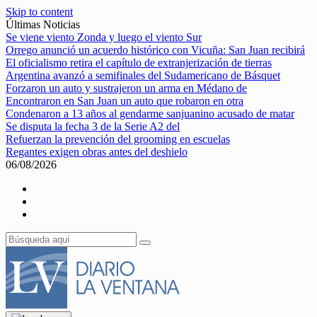
Skip to content
Últimas Noticias
Se viene viento Zonda y luego el viento Sur
Orrego anunció un acuerdo histórico con Vicuña: San Juan recibirá
El oficialismo retira el capítulo de extranjerización de tierras
Argentina avanzó a semifinales del Sudamericano de Básquet
Forzaron un auto y sustrajeron un arma en Médano de
Encontraron en San Juan un auto que robaron en otra
Condenaron a 13 años al gendarme sanjuanino acusado de matar
Se disputa la fecha 3 de la Serie A2 del
Refuerzan la prevención del grooming en escuelas
Regantes exigen obras antes del deshielo
06/08/2026