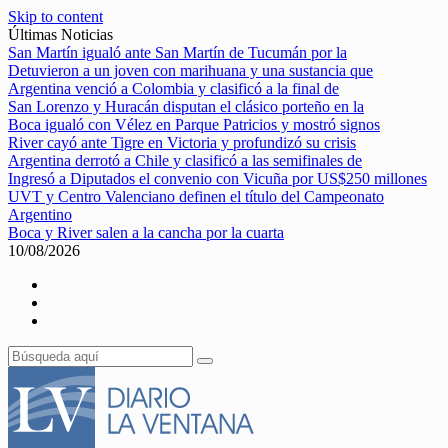
Skip to content
Últimas Noticias
San Martín igualó ante San Martín de Tucumán por la
Detuvieron a un joven con marihuana y una sustancia que
Argentina venció a Colombia y clasificó a la final de
San Lorenzo y Huracán disputan el clásico porteño en la
Boca igualó con Vélez en Parque Patricios y mostró signos
River cayó ante Tigre en Victoria y profundizó su crisis
Argentina derrotó a Chile y clasificó a las semifinales de
Ingresó a Diputados el convenio con Vicuña por US$250 millones
UVT y Centro Valenciano definen el título del Campeonato
Argentino
Boca y River salen a la cancha por la cuarta
10/08/2026