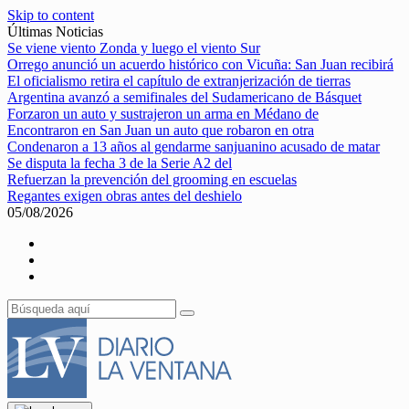
Skip to content
Últimas Noticias
Se viene viento Zonda y luego el viento Sur
Orrego anunció un acuerdo histórico con Vicuña: San Juan recibirá
El oficialismo retira el capítulo de extranjerización de tierras
Argentina avanzó a semifinales del Sudamericano de Básquet
Forzaron un auto y sustrajeron un arma en Médano de
Encontraron en San Juan un auto que robaron en otra
Condenaron a 13 años al gendarme sanjuanino acusado de matar
Se disputa la fecha 3 de la Serie A2 del
Refuerzan la prevención del grooming en escuelas
Regantes exigen obras antes del deshielo
05/08/2026