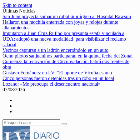
Skip to content
Últimas Noticias
San Juan proyecta sumar un robot quirúrgico al Hospital Rawson
Hallaron una mochila enterrada con joyas y relojes durante
allanamientos
Imputaron a Juan Cruz Rufino por presunta estafa vinculada a
UDA: adoptó una nueva modalidad para visibilizar el reclamo
salarial
Vecinos capturan a un ladrón encerrándolo en un auto
Ocho pilotos sanjuaninos participarán en la quinta fecha del Zonal
Comienza la renovación de Circunvalación: habrá dos frentes de
obra
Gustavo Fernández en LV: “El aporte de Vicuña es una
Cinco personas fueron detenidas tras un robo en un local
Lozano: «Me preocupa el desencuentro nacional»
07/08/2026