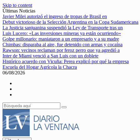
Skip to content
Últimas Noticias
Javier Milei autorizó el ingreso de tropas de Brasil en
Debut victorioso de la Selección Argentina en la Copa Sudamericana
La Justicia sanjuanina suspendió la Ley de Transporte tras un
Luis Lucero: «Las inversiones mineras ya están ocurriendo»
Golpe millonario: maniataron a un empresario y a su madre
Chimbas: disparaba al aire, fue detenido con armas y cocaína
Rawson: vecinos reclaman por feroz perro que ya agredió a
Inter de Miami venció a San Luis con un doblete
Histórico acuerdo con Vicuña: Perea explicó por qué la empresa
Escuela del Hogar Agrícola la Chacra
06/08/2026