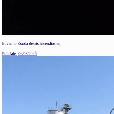
El viento Zonda desató incendios en
Policiales
06/08/2026