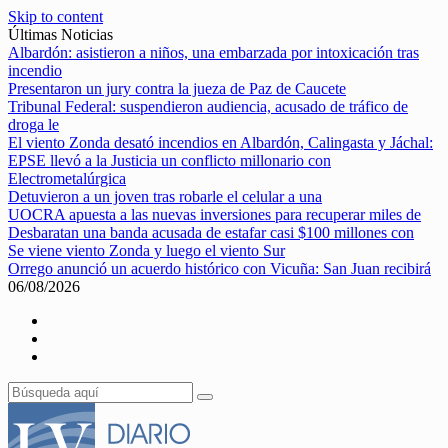
Skip to content
Últimas Noticias
Albardón: asistieron a niños, una embarzada por intoxicación tras
incendio
Presentaron un jury contra la jueza de Paz de Caucete
Tribunal Federal: suspendieron audiencia, acusado de tráfico de
droga le
El viento Zonda desató incendios en Albardón, Calingasta y Jáchal:
EPSE llevó a la Justicia un conflicto millonario con
Electrometalúrgica
Detuvieron a un joven tras robarle el celular a una
UOCRA apuesta a las nuevas inversiones para recuperar miles de
Desbaratan una banda acusada de estafar casi $100 millones con
Se viene viento Zonda y luego el viento Sur
Orrego anunció un acuerdo histórico con Vicuña: San Juan recibirá
06/08/2026