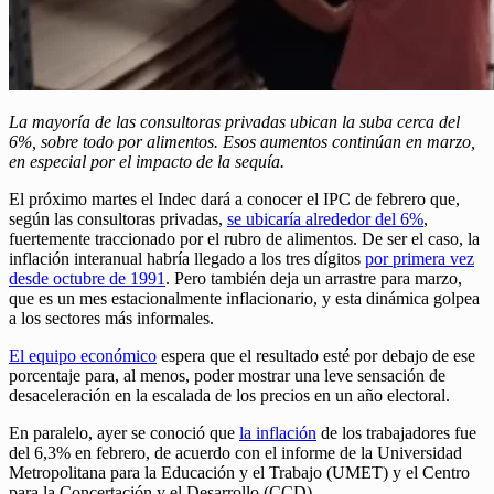
La mayoría de las consultoras privadas ubican la suba cerca del
6%, sobre todo por alimentos. Esos aumentos continúan en marzo,
en especial por el impacto de la sequía.
El próximo martes el Indec dará a conocer el IPC de febrero que,
según las consultoras privadas,
se ubicaría alrededor del 6%
,
fuertemente traccionado por el rubro de alimentos. De ser el caso, la
inflación interanual habría llegado a los tres dígitos
por primera vez
desde octubre de 1991
. Pero también deja un arrastre para marzo,
que es un mes estacionalmente inflacionario, y esta dinámica golpea
a los sectores más informales.
El equipo económico
espera que el resultado esté por debajo de ese
porcentaje para, al menos, poder mostrar una leve sensación de
desaceleración en la escalada de los precios en un año electoral.
En paralelo, ayer se conoció que
la inflación
de los trabajadores fue
del 6,3% en febrero, de acuerdo con el informe de la Universidad
Metropolitana para la Educación y el Trabajo (UMET) y el Centro
para la Concertación y el Desarrollo (CCD).