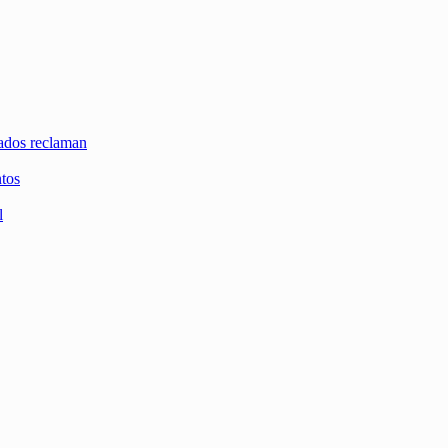
zados reclaman
ntos
l