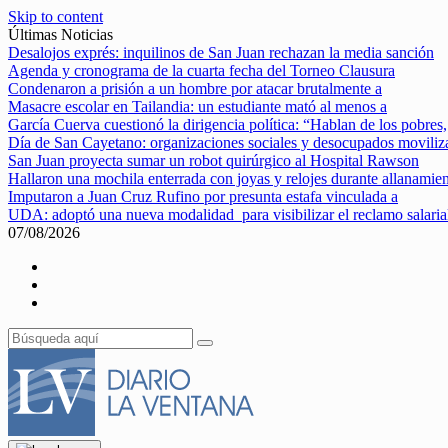
Skip to content
Últimas Noticias
Desalojos exprés: inquilinos de San Juan rechazan la media sanción
Agenda y cronograma de la cuarta fecha del Torneo Clausura
Condenaron a prisión a un hombre por atacar brutalmente a
Masacre escolar en Tailandia: un estudiante mató al menos a
García Cuerva cuestionó la dirigencia política: “Hablan de los pobres,
Día de San Cayetano: organizaciones sociales y desocupados movili
San Juan proyecta sumar un robot quirúrgico al Hospital Rawson
Hallaron una mochila enterrada con joyas y relojes durante allanamie
Imputaron a Juan Cruz Rufino por presunta estafa vinculada a
UDA: adoptó una nueva modalidad para visibilizar el reclamo salaria
07/08/2026