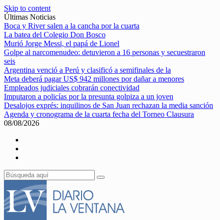
Skip to content
Últimas Noticias
Boca y River salen a la cancha por la cuarta
La batea del Colegio Don Bosco
Murió Jorge Messi, el papá de Lionel
Golpe al narcomenudeo: detuvieron a 16 personas y secuestraron
seis
Argentina venció a Perú y clasificó a semifinales de la
Meta deberá pagar US$ 942 millones por dañar a menores
Empleados judiciales cobrarán conectividad
Imputaron a policías por la presunta golpiza a un joven
Desalojos exprés: inquilinos de San Juan rechazan la media sanción
Agenda y cronograma de la cuarta fecha del Torneo Clausura
08/08/2026