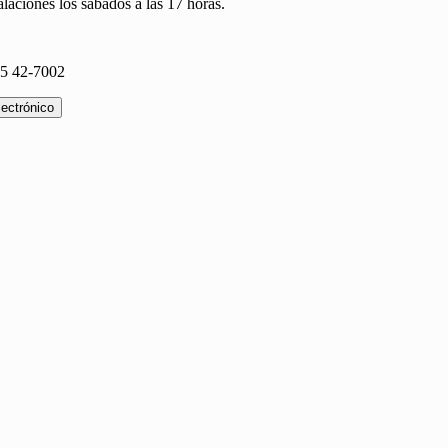
laciones los sábados a las 17 horas.
45 42-7002
lectrónico