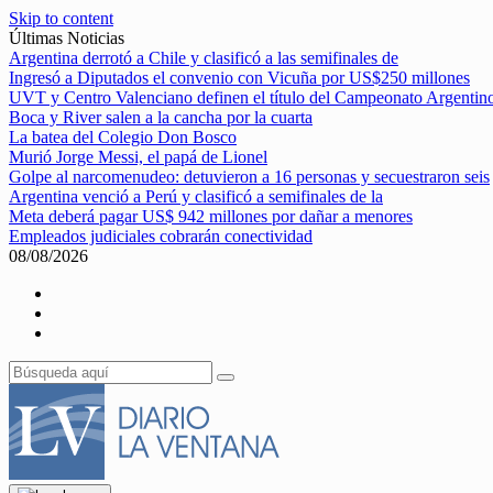
Skip to content
Últimas Noticias
Argentina derrotó a Chile y clasificó a las semifinales de
Ingresó a Diputados el convenio con Vicuña por US$250 millones
UVT y Centro Valenciano definen el título del Campeonato Argentin
Boca y River salen a la cancha por la cuarta
La batea del Colegio Don Bosco
Murió Jorge Messi, el papá de Lionel
Golpe al narcomenudeo: detuvieron a 16 personas y secuestraron seis
Argentina venció a Perú y clasificó a semifinales de la
Meta deberá pagar US$ 942 millones por dañar a menores
Empleados judiciales cobrarán conectividad
08/08/2026