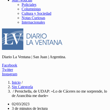
Más Noticias
Policiales
Columnistas
Cultura y Sociedad
Notas Curiosas
Internacionales
Diario La Ventana | San Juan | Argentina.
Facebook
Twitter
Instagram
Inicio
/
Sin Categoría
/ Persichella, de UDAP: «Lo de Cáceres no me sorprende, lo
de Arancibia me duele»
02/03/2023
3 de minutos de lectura