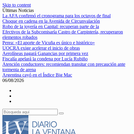
Skip to content
Últimas Noticias
La AFA confirmó el cronograma para los octavos de final
Choque en cadena en la Avenida de Circunvalación
Robo de la joyería en Capital: recuperan parte de la
Efectivos de la Subcomisaría Castro de Carpintería, recuperaron
elementos robados
Perea: «El aporte de Vicuña es único e histórico»
UOCRA exige acelerar el inicio de obras
Aerolíneas pagará Ganancias por primera vez
Fiscalía apelará la condena por Lucía Rubiño
Atención conductores: recomiendan transitar con precaución ante
tormenta de arena
Argentina cayó en el Índice Big Mac
06/08/2026