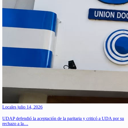
Locales
julio 14, 2026
UDAP defendió la aceptación de la paritaria y criticó a UDA por su
rechazo a la…