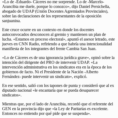
«Lo de -Eduardo- Cáceres no me sorprende. Lo de -Marcelo-
Arancibia me duele, porque lo conozco», dijo Daniel Persichella,
abogado de UDAP (Unión Docentes Agremiados Provinciales),
sobre las declaraciones de los representantes de la oposición
sanjuanina.
Este cruce ocurre en un contexto en donde los docentes
autoconvocados desconocen al gremio y mantienen un plan de
lucha. «Estamos en proceso electoral», apuntó el asesor letrado, este
jueves en CNN Radio, refiriendo a que habría una intencionalidad
manifiesta de los integrantes del frente Cambia San Juan.
«Lo de Cáceres es de una ignorancia jurídica grave», opinó sobre la
intención del dirigente del PRO de intervenir UDAP. «La
intervención administrativa en los sindicatos era en la época de los
gobiernos de facto. Ni el Presidente de la Nación -Alberto
Fernández- puede intervenir un sindicato», explicó.
En ese sentido, salió con los tapones de punta y consideró que al ex
diputado nacional «le encantaría que se pueda desaparecer
sindicatos».
Mientras que, por el lado de Arancibia, recordó que el referente del
GEN en la provincia dijo que «la Ley de Paritarias es excelente.
Entonces no entiendo por qué pide que se suspenda».