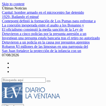
Skip to content
Últimas Noticias
Capital: hombre armado en el microcentro fue detenido
1929- Bailando el minué
Contepomi definió la formación de Los Pumas para enfrentar a
La conexión inesperada entre el asalto a los Bonanno y
El oficialismo consiguió la media sanción de la Ley de
Detuvieron a cinco policías por la presunta agresión a un
Investigan una presunta estafa bancaria tras el retiro no autorizado
Detuvieron a un policía en la causa por presuntos apremios
Robaron $3 millones de las limosnas en una parroquia del
San Juan fortalece la protección de la infancia con un
07/08/2026