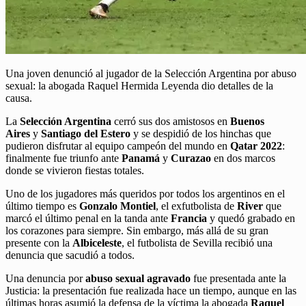
Una joven denunció al jugador de la Selección Argentina por abuso
sexual: la abogada Raquel Hermida Leyenda dio detalles de la
causa.
La
Selección Argentina
cerró sus dos amistosos en
Buenos
Aires
y
Santiago del Estero
y se despidió de los hinchas que
pudieron disfrutar al equipo campeón del mundo en
Qatar 2022
:
finalmente fue triunfo ante
Panamá
y
Curazao
en dos marcos
donde se vivieron fiestas totales.
Uno de los jugadores más queridos por todos los argentinos en el
último tiempo es
Gonzalo Montiel
, el exfutbolista de
River
que
marcó el último penal en la tanda ante
Francia
y quedó grabado en
los corazones para siempre. Sin embargo, más allá de su gran
presente con la
Albiceleste
, el futbolista de Sevilla recibió una
denuncia que sacudió a todos.
Una denuncia por
abuso sexual agravado
fue presentada ante la
Justicia: la presentación fue realizada hace un tiempo, aunque en las
últimas horas asumió la defensa de la víctima la abogada
Raquel