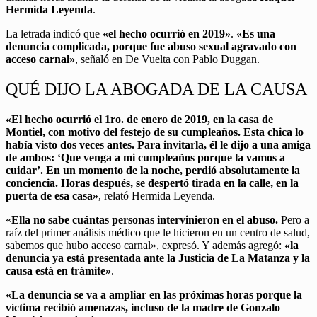
Hermida Leyenda
.
La letrada indicó que
«el hecho ocurrió en 2019»
.
«Es una
denuncia complicada, porque fue abuso sexual agravado con
acceso carnal»
, señaló en De Vuelta con Pablo Duggan.
QUÉ DIJO LA ABOGADA DE LA CAUSA
«El hecho ocurrió el 1ro. de enero de 2019, en la casa de
Montiel, con motivo del festejo de su cumpleaños. Esta chica lo
había visto dos veces antes. Para invitarla, él le dijo a una amiga
de ambos: ‘Que venga a mi cumpleaños porque la vamos a
cuidar’. En un momento de la noche, perdió absolutamente la
conciencia. Horas después, se despertó tirada en la calle, en la
puerta de esa casa»
, relató Hermida Leyenda.
«
Ella no sabe cuántas personas intervinieron en el abuso.
Pero a
raíz del primer análisis médico que le hicieron en un centro de salud,
sabemos que hubo acceso carnal», expresó. Y además agregó:
«la
denuncia ya está presentada ante la Justicia de La Matanza y la
causa está en trámite»
.
«La denuncia se va a ampliar en las próximas horas porque la
víctima recibió amenazas, incluso de la madre de Gonzalo