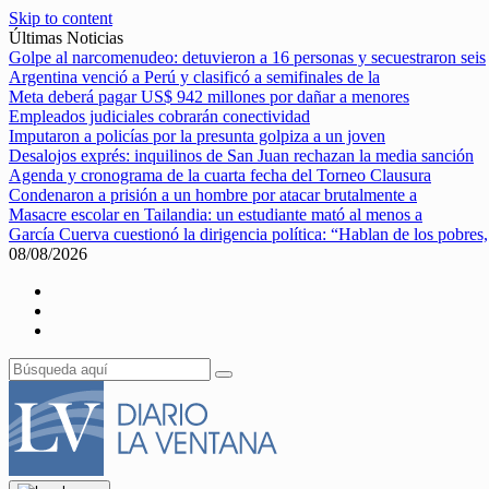
Skip to content
Últimas Noticias
Golpe al narcomenudeo: detuvieron a 16 personas y secuestraron seis
Argentina venció a Perú y clasificó a semifinales de la
Meta deberá pagar US$ 942 millones por dañar a menores
Empleados judiciales cobrarán conectividad
Imputaron a policías por la presunta golpiza a un joven
Desalojos exprés: inquilinos de San Juan rechazan la media sanción
Agenda y cronograma de la cuarta fecha del Torneo Clausura
Condenaron a prisión a un hombre por atacar brutalmente a
Masacre escolar en Tailandia: un estudiante mató al menos a
García Cuerva cuestionó la dirigencia política: “Hablan de los pobres,
08/08/2026