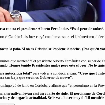
 contra el presidente Alberto Fernández. “Es el peor de todos”. 
 por el Cambio Luis Juez cargó con dureza sobre el kirchnerismo al deci
ocen la pala. Si no es Cristina se les viene la noche, ¿Por quién v
la cumbre que mantendrá el presidente Alberto Fernández con su par de
alo. Hemos tenido Presidentes malos pero este el peor. No lo quier
na autocrítica total”
para volver a conducir el país.
“Creo que Juntos 
ara tan baja que seremos Gobierno de nuevo”.
 domingo 25 de junio en Córdoba y afirmó que “el peronismo en la Prov
alternativa, llevan casi un cuarto de siglo. El peronismo de Cór
ios y de negar la actualidad. Se le va a hacer muy difícil mentirle