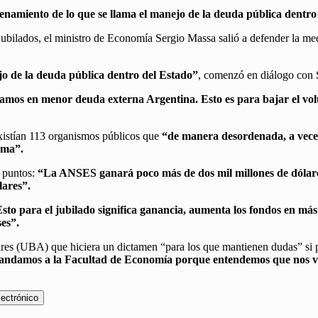
enamiento de lo que se llama el manejo de la deuda pública dentro
 jubilados, el ministro de Economía Sergio Massa salió a defender la med
.
jo de la deuda pública dentro del Estado”
, comenzó en diálogo con
rmamos en menor deuda externa Argentina. Esto es para bajar el v
existían 113 organismos públicos que
“de manera desordenada, a veces
ema”.
s puntos:
“La ANSES ganará poco más de dos mil millones de dólares.
lares”.
sto para el jubilado significa ganancia, aumenta los fondos en más
es”.
s (UBA) que hiciera un dictamen “para los que mantienen dudas” si pa
 Mandamos a la Facultad de Economía porque entendemos que nos va 
lectrónico