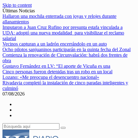
Skip to content
Últimas Noticias
Hallaron una mochila enterrada con joyas y relojes durante
allanamientos
Imputaron a Juan Cruz Rufino por presunta estafa vinculada a
UDA: adoptó una nueva modalidad para visibilizar el reclamo
salarial
Vecinos capturan a un ladrón encerrándolo en un auto
Ocho pilotos sanjuaninos participarán en la quinta fecha del Zonal
Comienza la renovación de Circunvalación: habrá dos frentes de
obra
Gustavo Fernández en LV: “El aporte de Vicuña es una
Cinco personas fueron detenidas tras un robo en un local
Lozano: «Me preocupa el desencuentro nacional»
Rivadavia completó la instalación de cinco paradas inteligentes y
culminó
07/08/2026