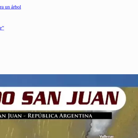
ra un árbol
e”