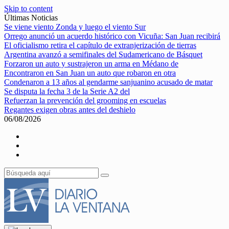
Skip to content
Últimas Noticias
Se viene viento Zonda y luego el viento Sur
Orrego anunció un acuerdo histórico con Vicuña: San Juan recibirá
El oficialismo retira el capítulo de extranjerización de tierras
Argentina avanzó a semifinales del Sudamericano de Básquet
Forzaron un auto y sustrajeron un arma en Médano de
Encontraron en San Juan un auto que robaron en otra
Condenaron a 13 años al gendarme sanjuanino acusado de matar
Se disputa la fecha 3 de la Serie A2 del
Refuerzan la prevención del grooming en escuelas
Regantes exigen obras antes del deshielo
06/08/2026