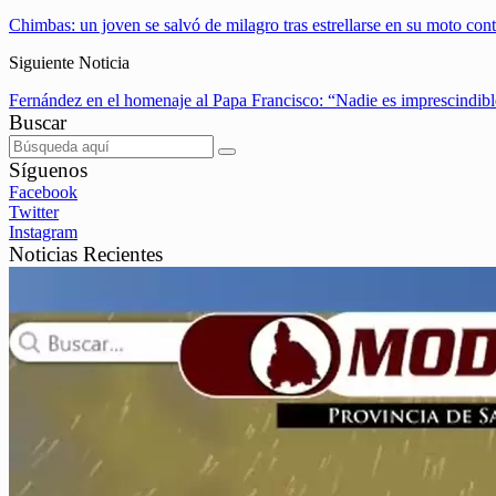
Chimbas: un joven se salvó de milagro tras estrellarse en su moto cont
Siguiente Noticia
Fernández en el homenaje al Papa Francisco: “Nadie es imprescindibl
Buscar
Síguenos
Facebook
Twitter
Instagram
Noticias Recientes