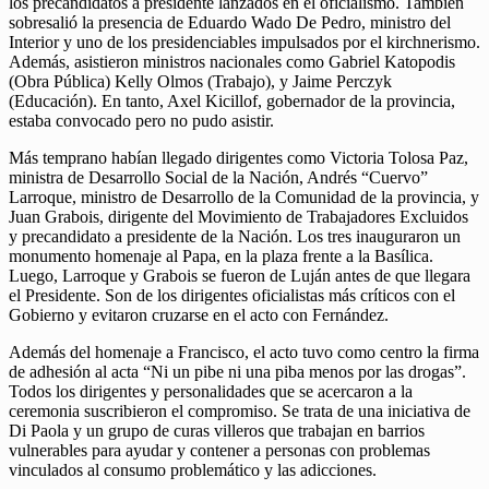
los precandidatos a presidente lanzados en el oficialismo. También
sobresalió la presencia de Eduardo Wado De Pedro, ministro del
Interior y uno de los presidenciables impulsados por el kirchnerismo.
Además, asistieron ministros nacionales como Gabriel Katopodis
(Obra Pública) Kelly Olmos (Trabajo), y Jaime Perczyk
(Educación). En tanto, Axel Kicillof, gobernador de la provincia,
estaba convocado pero no pudo asistir.
Más temprano habían llegado dirigentes como Victoria Tolosa Paz,
ministra de Desarrollo Social de la Nación, Andrés “Cuervo”
Larroque, ministro de Desarrollo de la Comunidad de la provincia, y
Juan Grabois, dirigente del Movimiento de Trabajadores Excluidos
y precandidato a presidente de la Nación. Los tres inauguraron un
monumento homenaje al Papa, en la plaza frente a la Basílica.
Luego, Larroque y Grabois se fueron de Luján antes de que llegara
el Presidente. Son de los dirigentes oficialistas más críticos con el
Gobierno y evitaron cruzarse en el acto con Fernández.
Además del homenaje a Francisco, el acto tuvo como centro la firma
de adhesión al acta “Ni un pibe ni una piba menos por las drogas”.
Todos los dirigentes y personalidades que se acercaron a la
ceremonia suscribieron el compromiso. Se trata de una iniciativa de
Di Paola y un grupo de curas villeros que trabajan en barrios
vulnerables para ayudar y contener a personas con problemas
vinculados al consumo problemático y las adicciones.