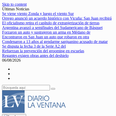
Skip to content
Últimas Noticias
Se viene viento Zonda y luego el viento Sur
Orrego anunció un acuerdo histórico con Vicuña: San Juan recibirá
El oficialismo retira el capítulo de extranjerización de tierras
Argentina avanzó a semifinales del Sudamericano de Básquet
Forzaron un auto y sustrajeron un arma en Médano de
Encontraron en San Juan un auto que robaron en otra
Condenaron a 13 años al gendarme sanjuanino acusado de matar
Se disputa la fecha 3 de la Serie A2 del
Refuerzan la prevención del grooming en escuelas
Regantes exigen obras antes del deshielo
06/08/2026