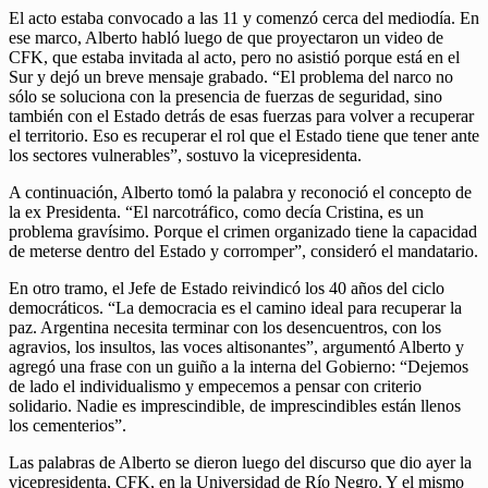
El acto estaba convocado a las 11 y comenzó cerca del mediodía. En
ese marco, Alberto habló luego de que proyectaron un video de
CFK, que estaba invitada al acto, pero no asistió porque está en el
Sur y dejó un breve mensaje grabado. “El problema del narco no
sólo se soluciona con la presencia de fuerzas de seguridad, sino
también con el Estado detrás de esas fuerzas para volver a recuperar
el territorio. Eso es recuperar el rol que el Estado tiene que tener ante
los sectores vulnerables”, sostuvo la vicepresidenta.
A continuación, Alberto tomó la palabra y reconoció el concepto de
la ex Presidenta. “El narcotráfico, como decía Cristina, es un
problema gravísimo. Porque el crimen organizado tiene la capacidad
de meterse dentro del Estado y corromper”, consideró el mandatario.
En otro tramo, el Jefe de Estado reivindicó los 40 años del ciclo
democráticos. “La democracia es el camino ideal para recuperar la
paz. Argentina necesita terminar con los desencuentros, con los
agravios, los insultos, las voces altisonantes”, argumentó Alberto y
agregó una frase con un guiño a la interna del Gobierno: “Dejemos
de lado el individualismo y empecemos a pensar con criterio
solidario. Nadie es imprescindible, de imprescindibles están llenos
los cementerios”.
Las palabras de Alberto se dieron luego del discurso que dio ayer la
vicepresidenta, CFK, en la Universidad de Río Negro. Y el mismo