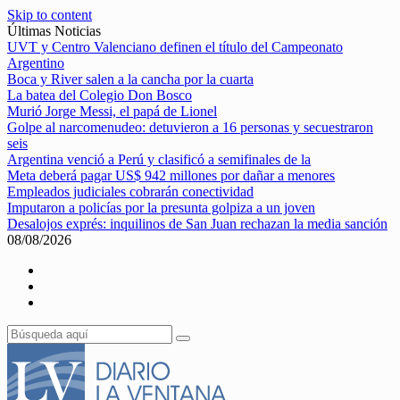
Skip to content
Últimas Noticias
UVT y Centro Valenciano definen el título del Campeonato
Argentino
Boca y River salen a la cancha por la cuarta
La batea del Colegio Don Bosco
Murió Jorge Messi, el papá de Lionel
Golpe al narcomenudeo: detuvieron a 16 personas y secuestraron
seis
Argentina venció a Perú y clasificó a semifinales de la
Meta deberá pagar US$ 942 millones por dañar a menores
Empleados judiciales cobrarán conectividad
Imputaron a policías por la presunta golpiza a un joven
Desalojos exprés: inquilinos de San Juan rechazan la media sanción
08/08/2026