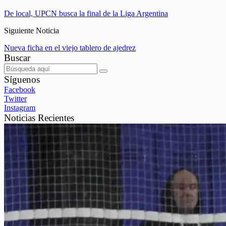
De local, UPCN busca la final de la Liga Argentina
Siguiente Noticia
Nueva ficha en el viejo tablero de ajedrez
Buscar
Síguenos
Facebook
Twitter
Instagram
Noticias Recientes