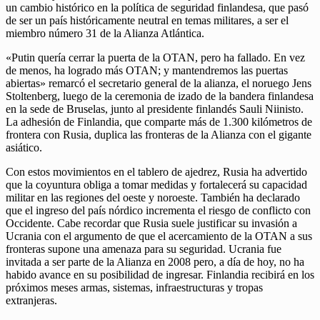
un cambio histórico en la política de seguridad finlandesa, que pasó
de ser un país históricamente neutral en temas militares, a ser el
miembro número 31 de la Alianza Atlántica.
«Putin quería cerrar la puerta de la OTAN, pero ha fallado. En vez
de menos, ha logrado más OTAN; y mantendremos las puertas
abiertas» remarcó el secretario general de la alianza, el noruego Jens
Stoltenberg, luego de la ceremonia de izado de la bandera finlandesa
en la sede de Bruselas, junto al presidente finlandés Sauli Niinisto.
La adhesión de Finlandia, que comparte más de 1.300 kilómetros de
frontera con Rusia, duplica las fronteras de la Alianza con el gigante
asiático.
Con estos movimientos en el tablero de ajedrez, Rusia ha advertido
que la coyuntura obliga a tomar medidas y fortalecerá su capacidad
militar en las regiones del oeste y noroeste. También ha declarado
que el ingreso del país nórdico incrementa el riesgo de conflicto con
Occidente. Cabe recordar que Rusia suele justificar su invasión a
Ucrania con el argumento de que el acercamiento de la OTAN a sus
fronteras supone una amenaza para su seguridad. Ucrania fue
invitada a ser parte de la Alianza en 2008 pero, a día de hoy, no ha
habido avance en su posibilidad de ingresar. Finlandia recibirá en los
próximos meses armas, sistemas, infraestructuras y tropas
extranjeras.