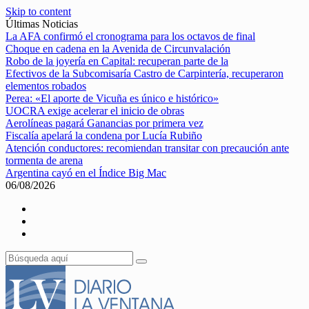
Skip to content
Últimas Noticias
La AFA confirmó el cronograma para los octavos de final
Choque en cadena en la Avenida de Circunvalación
Robo de la joyería en Capital: recuperan parte de la
Efectivos de la Subcomisaría Castro de Carpintería, recuperaron
elementos robados
Perea: «El aporte de Vicuña es único e histórico»
UOCRA exige acelerar el inicio de obras
Aerolíneas pagará Ganancias por primera vez
Fiscalía apelará la condena por Lucía Rubiño
Atención conductores: recomiendan transitar con precaución ante
tormenta de arena
Argentina cayó en el Índice Big Mac
06/08/2026