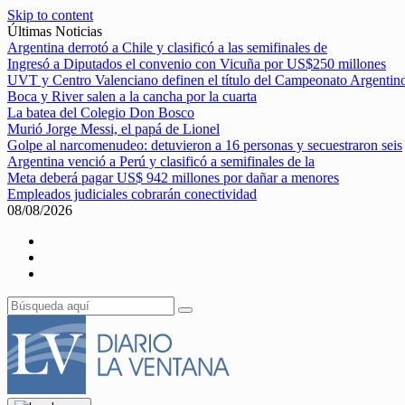
Skip to content
Últimas Noticias
Argentina derrotó a Chile y clasificó a las semifinales de
Ingresó a Diputados el convenio con Vicuña por US$250 millones
UVT y Centro Valenciano definen el título del Campeonato Argentin
Boca y River salen a la cancha por la cuarta
La batea del Colegio Don Bosco
Murió Jorge Messi, el papá de Lionel
Golpe al narcomenudeo: detuvieron a 16 personas y secuestraron seis
Argentina venció a Perú y clasificó a semifinales de la
Meta deberá pagar US$ 942 millones por dañar a menores
Empleados judiciales cobrarán conectividad
08/08/2026