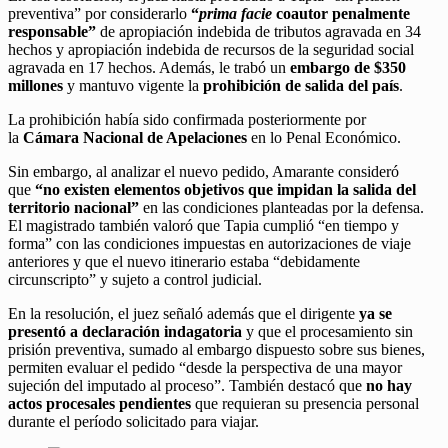
preventiva” por considerarlo
“
prima facie
coautor penalmente
responsable”
de apropiación indebida de tributos agravada en 34
hechos y apropiación indebida de recursos de la seguridad social
agravada en 17 hechos. Además, le trabó un
embargo de $350
millones
y mantuvo vigente la
prohibición de salida del país
.
La prohibición había sido confirmada posteriormente por
la
Cámara Nacional de Apelaciones
en lo Penal Económico.
Sin embargo, al analizar el nuevo pedido, Amarante consideró
que
“no existen elementos objetivos que impidan la salida del
territorio nacional”
en las condiciones planteadas por la defensa.
El magistrado también valoró que Tapia cumplió “en tiempo y
forma” con las condiciones impuestas en autorizaciones de viaje
anteriores y que el nuevo itinerario estaba “debidamente
circunscripto” y sujeto a control judicial.
En la resolución, el juez señaló además que el dirigente
ya se
presentó a declaración indagatoria
y que el procesamiento sin
prisión preventiva, sumado al embargo dispuesto sobre sus bienes,
permiten evaluar el pedido “desde la perspectiva de una mayor
sujeción del imputado al proceso”. También destacó que
no hay
actos procesales pendientes
que requieran su presencia personal
durante el período solicitado para viajar.