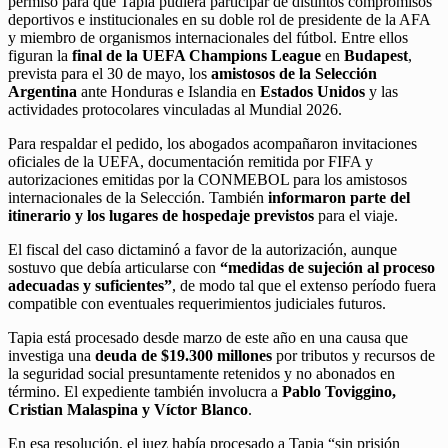
permiso para que Tapia pudiera participar de distintos compromisos
deportivos e institucionales en su doble rol de presidente de la AFA
y miembro de organismos internacionales del fútbol. Entre ellos
figuran la
final de la UEFA Champions League
en
Budapest
,
prevista para el 30 de mayo, los
amistosos de la Selección
Argentina
ante Honduras e Islandia en
Estados Unidos
y las
actividades protocolares vinculadas al Mundial 2026.
Para respaldar el pedido, los abogados acompañaron invitaciones
oficiales de la UEFA, documentación remitida por FIFA y
autorizaciones emitidas por la CONMEBOL para los amistosos
internacionales de la Selección. También
informaron parte del
itinerario y los lugares de hospedaje previstos
para el viaje.
El fiscal del caso dictaminó a favor de la autorización, aunque
sostuvo que debía articularse con
“medidas de sujeción al proceso
adecuadas y suficientes”
, de modo tal que el extenso período fuera
compatible con eventuales requerimientos judiciales futuros.
Tapia está procesado desde marzo de este año en una causa que
investiga una
deuda de $19.300 millones
por tributos y recursos de
la seguridad social presuntamente retenidos y no abonados en
término. El expediente también involucra a
Pablo Toviggino,
Cristian Malaspina y Víctor Blanco
.
En esa resolución, el juez había procesado a Tapia “sin prisión