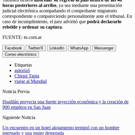
horas posteriores al arribo
, ya sea mediante una presentación
judicial electrónica acompañando el comprobante migratorio
correspondiente o compareciendo personalmente ante el tribunal. En
caso de incumplimiento, el juez advirtió que
podrá declararlo
rebelde y ordenar su captura
.
FUENTE: tn.com.ar
Facebook
Twitter/X
LinkedIn
WhatsApp
Messenger
Correo electrónico
Etiquetas
autorizó
Chiqui Tapia
viajar al Mundial
Noticia Previa
Hualilán proyecta una fuerte inyección económica y la creación de
900 empleos en San Juan
Siguiente Noticia
Un encuentro en un hotel alojamiento terminó con un hombre
internado y una mujer demorada