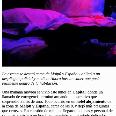
La escena se desató cerca de Maipú y España y obligó a un
despliegue policial y médico. Ahora buscan saber qué pasó
realmente dentro de la habitación.
Una mañana movida se vivió este lunes en
Capital
, donde un
llamado de emergencia terminó armando un operativo que
sorprendió a más de uno. Todo ocurrió en un
hotel alojamiento
de
la zona de
Maipú y España
, cerca de las
9
, y dejó más preguntas
que certezas. En cuestión de minutos llegaron policías y personal de
salud para asistir a un hombre que estaba en un estado delicado.