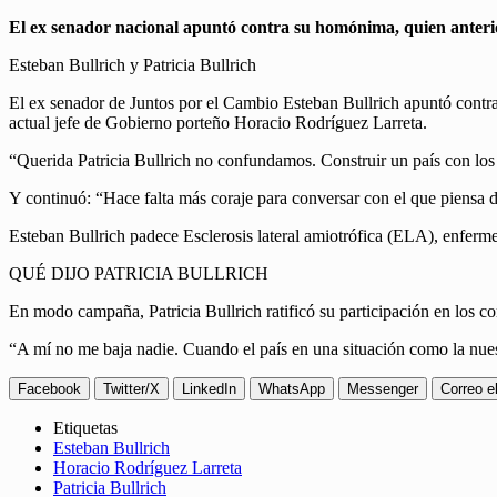
El ex senador nacional apuntó contra su homónima, quien anterio
Esteban Bullrich y Patricia Bullrich
El ex senador de Juntos por el Cambio Esteban Bullrich apuntó contra la
actual jefe de Gobierno porteño Horacio Rodríguez Larreta.
“Querida Patricia Bullrich no confundamos. Construir un país con los 
Y continuó: “Hace falta más coraje para conversar con el que piensa 
Esteban Bullrich padece Esclerosis lateral amiotrófica (ELA), enfermed
QUÉ DIJO PATRICIA BULLRICH
En modo campaña, Patricia Bullrich ratificó su participación en los c
“A mí no me baja nadie. Cuando el país en una situación como la nuestr
Facebook
Twitter/X
LinkedIn
WhatsApp
Messenger
Correo e
Etiquetas
Esteban Bullrich
Horacio Rodríguez Larreta
Patricia Bullrich