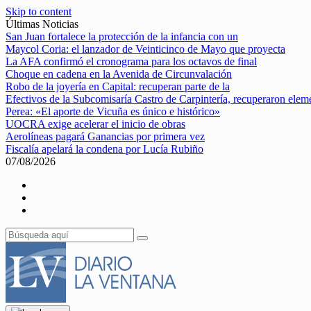
Skip to content
Últimas Noticias
San Juan fortalece la protección de la infancia con un
Maycol Coria: el lanzador de Veinticinco de Mayo que proyecta
La AFA confirmó el cronograma para los octavos de final
Choque en cadena en la Avenida de Circunvalación
Robo de la joyería en Capital: recuperan parte de la
Efectivos de la Subcomisaría Castro de Carpintería, recuperaron elem
Perea: «El aporte de Vicuña es único e histórico»
UOCRA exige acelerar el inicio de obras
Aerolíneas pagará Ganancias por primera vez
Fiscalía apelará la condena por Lucía Rubiño
07/08/2026