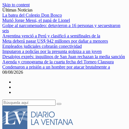
Skip to content
Últimas Noticias
La batea del Colegio Don Bosco
Murió Jorge Messi, el papá de Lionel
Golpe al narcomenudeo: detuvieron a 16 personas y secuestraron
seis
Argentina venció a Perú y clasificó a semifinales de la
Meta deberá pagar US$ 942 millones por dañar a menores
Empleados judiciales cobrarán conectividad
Imputaron a policías por la presunta golpiza a un joven
Desalojos exprés: inquilinos de San Juan rechazan la media sanción
Agenda y cronograma de la cuarta fecha del Torneo Clausura
Condenaron a prisión a un hombre por atacar brutalmente a
08/08/2026