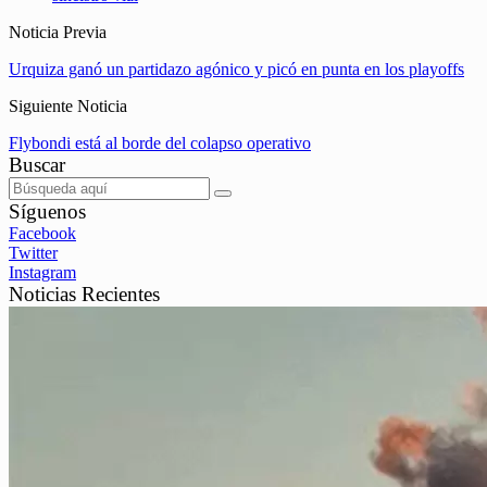
Noticia Previa
Urquiza ganó un partidazo agónico y picó en punta en los playoffs
Siguiente Noticia
Flybondi está al borde del colapso operativo
Buscar
Síguenos
Facebook
Twitter
Instagram
Noticias Recientes