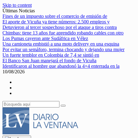
Skip to content
Últimas Noticias
Fines de un impuesto sobre el comercio de emisión de
El aporte de Vicuña ya tiene números: 2.500 empleos y
Detuvieron al tercer sospechoso por el ataque a tiros contra
Chimbas: tiene 13 años fue aprendido robando cables con otro
Los Pumas cayeron ante Sudáfrica en Vélez
Una camioneta embistió a una moto delivery en una esquina
Por evitar un semáforo, termina chocando y dejando una mujer
Un fuerte temblor en Colombia de 7,4 se sintió en
El Banco San Juan manejará el fondo de Vicuña
Identificaron al hombre que abandonó la 4×4 enterrada en la
10/08/2026