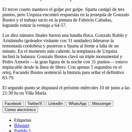
El tercer cuarto mantuvo el golpe por golpe. Sparta castigó de tres
puntos, pero Urquiza encontró respuestas en la jerarquía de Gonzalo
Bustos y el trabajo sucio en la pintura de Fabricio Cabañas,
logrando estirar la ventaja a 64-57.
Los diez minutos finales fueron una batalla física. Gonzalo Rubín y
Aristimuño (goleador visitante con 31 unidades) lideraron la
remontada cordobesa y pusieron a Sparta al frente a falta de un
minuto. En el momento más caliente, la templanza de Urquiza
inclinó la balanza: Gonzalo Bustos clavó un triple monumental y
Pedro Amorós —la gran figura de la noche con 31 puntos— estuvo
implacable desde la línea de libres. Con apenas 5 segundos en el
reloj, Facundo Bustos sentenció la historia para sellar el definitivo
83-79.
El segundo punto se disputará el próximo miércoles 10 de junio a las
21:30 hs en Villa María.
Facebook
Twitter/X
LinkedIn
WhatsApp
Messenger
Correo electrónico
Etiquetas
Básquet
Partido 1