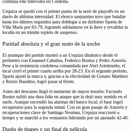
continúa este miércoles en Córdoba.
Urquiza se quedó con el primer punto de la serie de playoffs en un
duelo de altísima intensidad. El elenco sanjuanino tuvo que batallar
hasta los últimos segundos para doblegar a un durísimo Sparta de
Villa María por 83-79, logrando adelantarse en la llave y revalidar la
localía en un trámite repleto de suspenso.
Paridad absoluta y el gran susto de la noche
El arranque del partido mostró a un Urquiza dinámico desde el
perímetro con Emanuel Cabañas, Federico Bustos y Pedro Amorós.
Pese a la resistencia cordobesa comandada por Abel Aristimuño, el
local cerró el primer cuarto arriba por 28-23. En el segundo período,
Sparta ajustó la marca y, gracias a la efectividad de Genaro Martínez
y Renzo Baudino, logró pasar al frente.
Antes del descanso llegó el momento de mayor tensión: Facundo
Bustos sufrió una dura falta en ataque que lo dejó muy sentido en el
suelo. Aunque encendió las alarmas del banco local, el base logró
recuperarse para la segunda mitad. Con un gran pasaje de Amorós y
recuperaciones clave de Santiago Nesman, Urquiza reaccionó a
tiempo y se marchó a los vestuarios liderando por un ajustado 42-40.
Duelo de titanes y un final de película