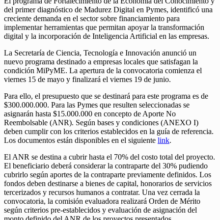
El programa de Fortalecimiento de la Economía del Conocimiento y
del primer diagnóstico de Madurez Digital en Pymes, identificó una
creciente demanda en el sector sobre financiamiento para
implementar herramientas que permitan apoyar la transformación
digital y la incorporación de Inteligencia Artificial en las empresas.
La Secretaría de Ciencia, Tecnología e Innovación anunció un
nuevo programa destinado a empresas locales que satisfagan la
condición MiPyME. La apertura de la convocatoria comienza el
viernes 15 de mayo y finalizará el viernes 19 de junio.
Para ello, el presupuesto que se destinará para este programa es de
$300.000.000. Para las Pymes que resulten seleccionadas se
asignarán hasta $15.000.000 en concepto de Aporte No
Reembolsable (ANR). Según bases y condiciones (ANEXO I)
deben cumplir con los criterios establecidos en la guía de referencia.
Los documentos están disponibles en el siguiente
link
.
El ANR se destina a cubrir hasta el 70% del costo total del proyecto.
El beneficiario deberá considerar la contraparte del 30% pudiendo
cubrirlo según aportes de la contraparte previamente definidos. Los
fondos deben destinarse a bienes de capital, honorarios de servicios
tercerizados y recursos humanos a contratar. Una vez cerrada la
convocatoria, la comisión evaluadora realizará Orden de Mérito
según criterios pre-establecidos y evaluación de asignación del
monto definido del ANR de los proyectos presentados.