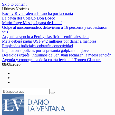
Skip to content
Últimas Noticias
Boca y River salen a la cancha por la cuarta
La batea del Colegio Don Bosco
Murió Jorge Messi, el papá de Lionel
Golpe al narcomenudeo: detuvieron a 16 personas y secuestraron
seis
Argentina venció a Perú y clasificó a semifinales de la
Meta deberá pagar US$ 942 millones por dañar a menores
Empleados judiciales cobrarán conectividad
Imputaron a policías por la presunta golpiza a un joven
Desalojos exprés: inquilinos de San Juan rechazan la media sanción
Agenda y cronograma de la cuarta fecha del Torneo Clausura
08/08/2026