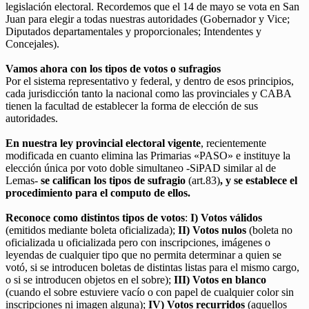
legislación electoral. Recordemos que el 14 de mayo se vota en San
Juan para elegir a todas nuestras autoridades (Gobernador y Vice;
Diputados departamentales y proporcionales; Intendentes y
Concejales).
Vamos ahora con los tipos de votos o sufragios
Por el sistema representativo y federal, y dentro de esos principios,
cada jurisdicción tanto la nacional como las provinciales y CABA
tienen la facultad de establecer la forma de elección de sus
autoridades.
En nuestra ley provincial electoral vigente
, recientemente
modificada en cuanto elimina las Primarias «PASO» e instituye la
elección única por voto doble simultaneo -SiPAD similar al de
Lemas-
se califican los tipos de sufragio
(art.83)
,
y se establece el
procedimiento para el computo de ellos.
Reconoce como distintos tipos de votos
:
I) Votos válidos
(emitidos mediante boleta oficializada);
II) Votos nulos
(boleta no
oficializada u oficializada pero con inscripciones, imágenes o
leyendas de cualquier tipo que no permita determinar a quien se
votó, si se introducen boletas de distintas listas para el mismo cargo,
o si se introducen objetos en el sobre);
III) Votos en blanco
(cuando el sobre estuviere vacío o con papel de cualquier color sin
inscripciones ni imagen alguna);
IV) Votos recurridos
(aquellos