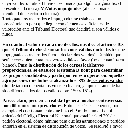
cuya validez o nulidad fuere cuestionada por algún o alguna fiscal
presente en la mesa);
V)Votos impugnados
(al cuestionarse la
identidad del elector o electora).
Tanto para los recurridos e impugnados se establece un
procedimiento para que llegue con elementos suficientes de
valoración ante el Tribunal Electoral que decidirá si son válidos o
nulos.
En cuanto al valor de cada uno de ellos, nos dice el artículo 103
que el Tribunal deberá sumar los votos válidos
(incluidos los que
impugnados o recurridos fueron declarados validos). También que
será electo quien tenga más votos válidos a favor (no cuentan los en
blanco).
Para la distribución de los cargos legislativos
proporcionales, se establece el sistema D´hont para determinar
las proporcionalidades
,
y participan en esta operación, aquellas
agrupaciones que hubiera alcanzado el 3% de
los votos válidos
(donde tampoco cuenta los votos en blanco, ya que claramente han
sido diferenciados de los validos – art 150 y 151-).
Parece claro, pero en la realidad genera muchas controversias
por diferentes interpretaciones.
Entre las clásicas tenemos, por
ejemplo, el cuestionamiento que hizo el Partido Humanista al
artículo del Código Electoral Nacional que establecía el 3% del
padrón electoral, cómo mínimo para que las agrupaciones o partidos
entrarán en el sistema de distribución de votos. Se resolvió a favor