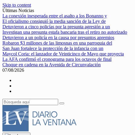
Skip to content
Últimas Noticias
La conexión inesperada entre el asalto a los Bonanno y
El oficialismo consiguió la media sanción de la Ley de
Detuvieron a cinco policías por la presunta agresión a un
Investigan una presunta estafa bancaria tras el retiro no autorizado
Detuvieron a un policía en la causa por presuntos apremios
Robaron $3 millones de las limosnas en una parroquia del
San Juan fortalece la protección de la infancia con un
Maycol Coria: el lanzador de Veinticinco de Mayo que proyecta
La AFA confirmó el cronograma para los octavos de final
Choque en cadena en la Avenida de Circunvalación
07/08/2026