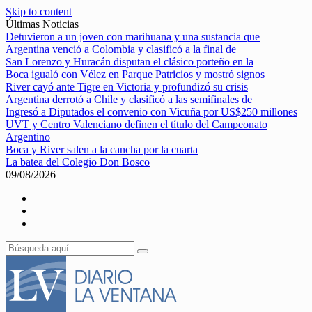
Skip to content
Últimas Noticias
Detuvieron a un joven con marihuana y una sustancia que
Argentina venció a Colombia y clasificó a la final de
San Lorenzo y Huracán disputan el clásico porteño en la
Boca igualó con Vélez en Parque Patricios y mostró signos
River cayó ante Tigre en Victoria y profundizó su crisis
Argentina derrotó a Chile y clasificó a las semifinales de
Ingresó a Diputados el convenio con Vicuña por US$250 millones
UVT y Centro Valenciano definen el título del Campeonato
Argentino
Boca y River salen a la cancha por la cuarta
La batea del Colegio Don Bosco
09/08/2026