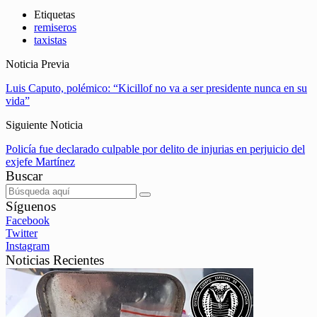
Etiquetas
remiseros
taxistas
Noticia Previa
Luis Caputo, polémico: “Kicillof no va a ser presidente nunca en su
vida”
Siguiente Noticia
Policía fue declarado culpable por delito de injurias en perjuicio del
exjefe Martínez
Buscar
Síguenos
Facebook
Twitter
Instagram
Noticias Recientes