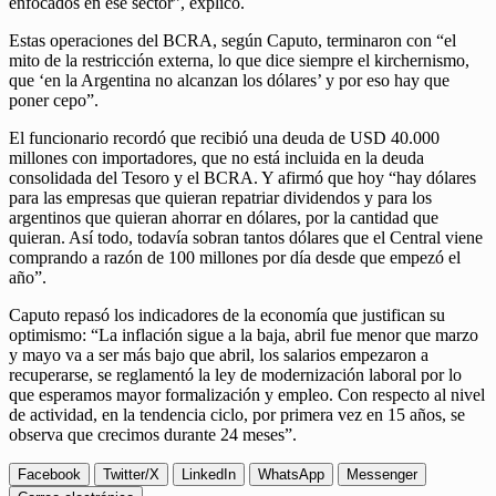
enfocados en ese sector”, explicó.
Estas operaciones del BCRA, según Caputo, terminaron con “el
mito de la restricción externa, lo que dice siempre el kirchernismo,
que ‘en la Argentina no alcanzan los dólares’ y por eso hay que
poner cepo”.
El funcionario recordó que recibió una deuda de USD 40.000
millones con importadores, que no está incluida en la deuda
consolidada del Tesoro y el BCRA. Y afirmó que hoy “hay dólares
para las empresas que quieran repatriar dividendos y para los
argentinos que quieran ahorrar en dólares, por la cantidad que
quieran. Así todo, todavía sobran tantos dólares que el Central viene
comprando a razón de 100 millones por día desde que empezó el
año”.
Caputo repasó los indicadores de la economía que justifican su
optimismo: “La inflación sigue a la baja, abril fue menor que marzo
y mayo va a ser más bajo que abril, los salarios empezaron a
recuperarse, se reglamentó la ley de modernización laboral por lo
que esperamos mayor formalización y empleo. Con respecto al nivel
de actividad, en la tendencia ciclo, por primera vez en 15 años, se
observa que crecimos durante 24 meses”.
Facebook
Twitter/X
LinkedIn
WhatsApp
Messenger