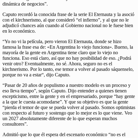
dinámica de negocios”.
Caputo recordó la conocida frase de la serie El Eternauta y la asoció
con el kirchnerismo, al que consideró “el infierno”, y al que no le
adjudicó chances aún cuando al Gobierno nacional no le fuese bien
en lo económico.
“Yo no vi la película, pero vieron El Eternauta, donde se hizo
famosa la frase esa de: «En Argentina lo viejo funciona». Bueno, la
mayoría de la gente en Argentina tiene claro que lo viejo no
funciona. Eso está claro, así que no hay posibilidad de eso. ¿Podrá
venir otro? Eventualmente, no sé. Ahora, seguro no es el
kirchnerismo. Por lo tanto, ese temor a volver al pasado sáquenselo,
porque no va a estar“, dijo Caputo.
“Pasar de 20 años de populismo a nuestro modelo es un proceso y
eso lleva tiempo”, según Caputo. Dijo entender a quienes tienen
escepticismo, entre la gente y en el empresariado, porque “hay gente
a la que le cuesta acomodarse”. Y que su objetivo es que la gente
“pierda el temor de que se pueda volver al pasado. Somos optimistas
con respecto al futuro y sostengo que lo mejor es lo que viene. Veo
un 2027 absolutamente diferente de lo que esperan muchos
consultores”.
Admitió que lo que él espera del escenario económico “no es el