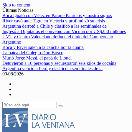
Skip to content
Últimas Noticias
Boca igualó con Vélez en Parque Patricios y mostró signos
River cayó ante Tigre en Victoria y profundizó su crisis
Argentina derrotó a Chile y clasificó a las semifinales de
Ingresó a Diputados el convenio con Vicuña por US$250 millones
UVT y Centro Valenciano definen el título del Campeonato
Argentino
Boca y River salen a la cancha por la cuarta
La batea del Colegio Don Bosco
Murió Jorge Messi, el papá de Lionel
Detuvieron a 16 personas y secuestraron seis kilos de cocaína
Argentina venció a Perú y clasificó a semifinales de la
09/08/2026