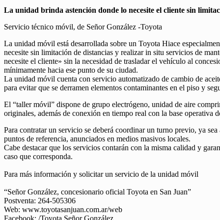
La unidad brinda astención donde lo necesite el cliente sin limita
Servicio técnico móvil, de Señor González -Toyota
La unidad móvil está desarrollada sobre un Toyota Hiace especialmente
necesite sin limitación de distancias y realizar in situ servicios de
necesite el cliente» sin la necesidad de trasladar el vehículo al concesi
mínimamente hacia ese punto de su ciudad.
La unidad móvil cuenta con servicio automatizado de cambio de aceite 
para evitar que se derramen elementos contaminantes en el piso y seg
El “taller móvil” dispone de grupo electrógeno, unidad de aire compr
originales, además de conexión en tiempo real con la base operativa d
Para contratar un servicio se deberá coordinar un turno previo, ya sea 
puntos de referencia, anunciados en medios masivos locales.
Cabe destacar que los servicios contarán con la misma calidad y garantí
caso que corresponda.
Para más información y solicitar un servicio de la unidad móvil
“Señor González, concesionario oficial Toyota en San Juan”
Postventa: 264-505306
Web: www.toyotasanjuan.com.ar/web
Facebook: /Toyota Señor González