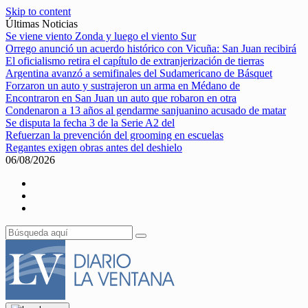
Skip to content
Últimas Noticias
Se viene viento Zonda y luego el viento Sur
Orrego anunció un acuerdo histórico con Vicuña: San Juan recibirá
El oficialismo retira el capítulo de extranjerización de tierras
Argentina avanzó a semifinales del Sudamericano de Básquet
Forzaron un auto y sustrajeron un arma en Médano de
Encontraron en San Juan un auto que robaron en otra
Condenaron a 13 años al gendarme sanjuanino acusado de matar
Se disputa la fecha 3 de la Serie A2 del
Refuerzan la prevención del grooming en escuelas
Regantes exigen obras antes del deshielo
06/08/2026