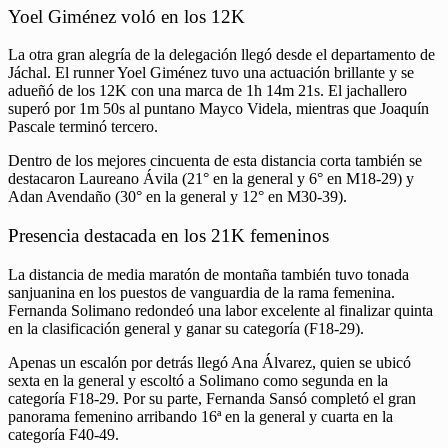
Yoel Giménez voló en los 12K
La otra gran alegría de la delegación llegó desde el departamento de
Jáchal. El runner Yoel Giménez tuvo una actuación brillante y se
adueñó de los 12K con una marca de 1h 14m 21s. El jachallero
superó por 1m 50s al puntano Mayco Videla, mientras que Joaquín
Pascale terminó tercero.
Dentro de los mejores cincuenta de esta distancia corta también se
destacaron Laureano Ávila (21° en la general y 6° en M18-29) y
Adan Avendaño (30° en la general y 12° en M30-39).
Presencia destacada en los 21K femeninos
La distancia de media maratón de montaña también tuvo tonada
sanjuanina en los puestos de vanguardia de la rama femenina.
Fernanda Solimano redondeó una labor excelente al finalizar quinta
en la clasificación general y ganar su categoría (F18-29).
Apenas un escalón por detrás llegó Ana Álvarez, quien se ubicó
sexta en la general y escoltó a Solimano como segunda en la
categoría F18-29. Por su parte, Fernanda Sansó completó el gran
panorama femenino arribando 16ª en la general y cuarta en la
categoría F40-49.