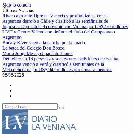
Skip to content
Últimas Noticias
River cayó ante Tigre en Victoria y profundizó su crisis
Argentina derrotó a Chile y clasificó a las semifinales de
Ingresó a Diputados el convenio con Vicuña por US$250 millones
UVT y Centro Valenciano definen el título del Campeonato
Argentino
Boca y River salen a la cancha por la cuarta
La batea del Colegio Don Bosco
Murió Jorge Messi, el papá de Lionel
Detuvieron a 16 personas y secuestraron seis kilos de cocaína
Argentina venció a Perú y clasificó a semifinales de la
Meta deberá pagar US$ 942 millones por dañar a menores
08/08/2026