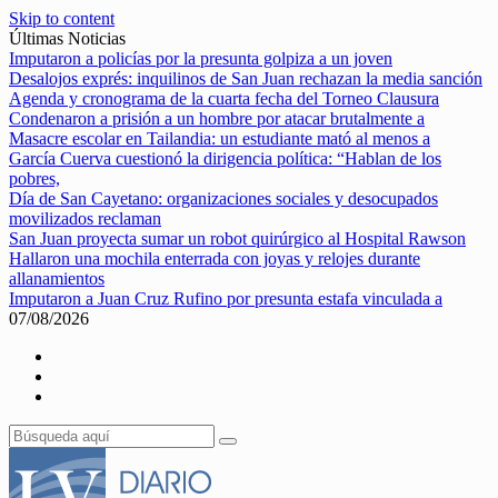
Skip to content
Últimas Noticias
Imputaron a policías por la presunta golpiza a un joven
Desalojos exprés: inquilinos de San Juan rechazan la media sanción
Agenda y cronograma de la cuarta fecha del Torneo Clausura
Condenaron a prisión a un hombre por atacar brutalmente a
Masacre escolar en Tailandia: un estudiante mató al menos a
García Cuerva cuestionó la dirigencia política: “Hablan de los
pobres,
Día de San Cayetano: organizaciones sociales y desocupados
movilizados reclaman
San Juan proyecta sumar un robot quirúrgico al Hospital Rawson
Hallaron una mochila enterrada con joyas y relojes durante
allanamientos
Imputaron a Juan Cruz Rufino por presunta estafa vinculada a
07/08/2026