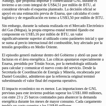
Naturgy, que proponía importar y comercializar GNL durante el
invierno a un costo integral de US$4,51 por millón de BTU, al
considerar elevado el esquema planteado. La decisión oficial se
apoyó en una estimación previa de Enarsa, que calculaba el costo
logístico y de regasificación en torno a US$3,50 por millón de BTU.
Sin embargo, durante la subasta realizada en el Mercado Electrónico
del Gas (Megsa), la propia empresa estatal terminó fijando ese
componente en US$5,16 por millón de BTU, un valor
significativamente superior al utilizado como parámetro inicial y que
se suma al precio internacional del combustible, hoy afectado por la
tensión geopolítica en Medio Oriente.
El episodio generó malestar dentro del Gobierno y abrió un pase de
facturas en el área energética. Las críticas apuntaron especialmente a
Enarsa, presidida por Tristán Socas, por la metodología utilizada
para calcular y comunicar el nuevo costo del servicio. Desde la
Secretaría de Coordinación de Energía y Minería, encabezada por
Daniel González, admitieron que la referencia original terminó
subestimando el valor final del esquema operativo.
El impacto económico no es menor. Las importaciones de GNL
previstas para este invierno podrían superar los US$1.000 millones,
con entre 23 y 25 barcos contratados para abastecer la demanda
energética durante los meses de mayor consumo. Cada cargamento
tendría un costo superior a los US$40 millones.