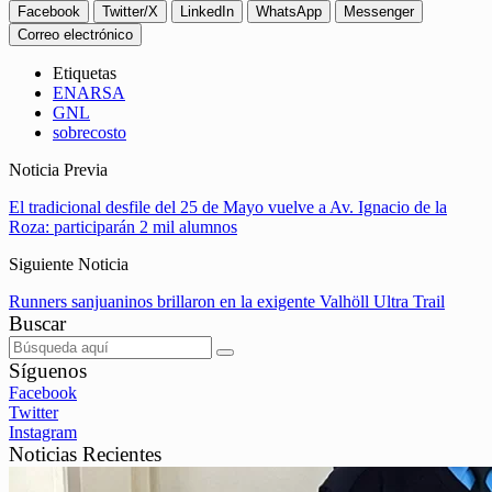
Facebook
Twitter/X
LinkedIn
WhatsApp
Messenger
Correo electrónico
Etiquetas
ENARSA
GNL
sobrecosto
Noticia Previa
El tradicional desfile del 25 de Mayo vuelve a Av. Ignacio de la
Roza: participarán 2 mil alumnos
Siguiente Noticia
Runners sanjuaninos brillaron en la exigente Valhöll Ultra Trail
Buscar
Síguenos
Facebook
Twitter
Instagram
Noticias Recientes