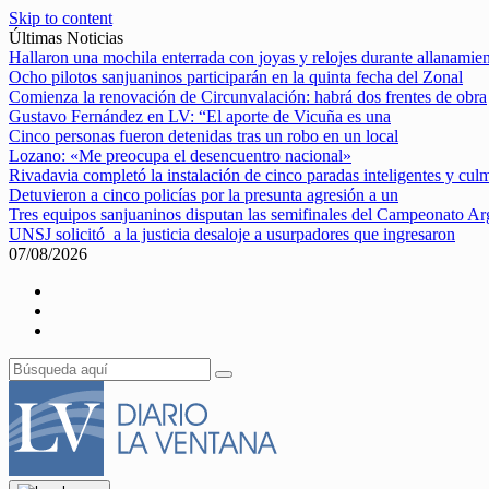
Skip to content
Últimas Noticias
Hallaron una mochila enterrada con joyas y relojes durante allanamie
Ocho pilotos sanjuaninos participarán en la quinta fecha del Zonal
Comienza la renovación de Circunvalación: habrá dos frentes de obra
Gustavo Fernández en LV: “El aporte de Vicuña es una
Cinco personas fueron detenidas tras un robo en un local
Lozano: «Me preocupa el desencuentro nacional»
Rivadavia completó la instalación de cinco paradas inteligentes y cul
Detuvieron a cinco policías por la presunta agresión a un
Tres equipos sanjuaninos disputan las semifinales del Campeonato Ar
UNSJ solicitó a la justicia desaloje a usurpadores que ingresaron
07/08/2026