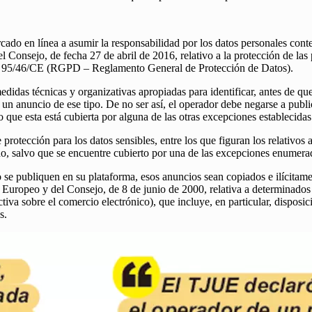
cado en línea a asumir la responsabilidad por los datos personales cont
nsejo, de fecha 27 de abril de 2016, relativo a la protección de las pe
ctiva 95/46/CE (RGPD – Reglamento General de Protección de Datos).
didas técnicas y organizativas apropiadas para identificar, antes de qu
 un anuncio de ese tipo. De no ser así, el operador debe negarse a pub
o que esta está cubierta por alguna de las otras excepciones establecid
protección para los datos sensibles, entre los que figuran los relativos 
bido, salvo que se encuentre cubierto por una de las excepciones enumera
 publiquen en su plataforma, esos anuncios sean copiados e ilícitament
uropeo y del Consejo, de 8 de junio de 2000, relativa a determinados as
iva sobre el comercio electrónico), que incluye, en particular, disposici
s.