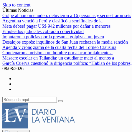
Skip to content
Últimas Noticias
Golpe al narcomenudeo: detuvieron a 16 personas y secuestraron seis
Argentina venció a Perú y clasificó a semifinales de la
Meta deberá pagar US$ 942 millones por dañar a menores
Empleados judiciales cobrarán conectividad
Imputaron a policías por la presunta golpiza a un joven
Desalojos exprés: inquilinos de San Juan rechazan la media sanción
Agenda y cronograma de la cuarta fecha del Torneo Clausura
Condenaron a prisión a un hombre por atacar brutalmente a
Masacre escolar en Tailandia: un estudiante mató al menos a
García Cuerva cuestionó la dirigencia política: “Hablan de los pobres,
08/08/2026