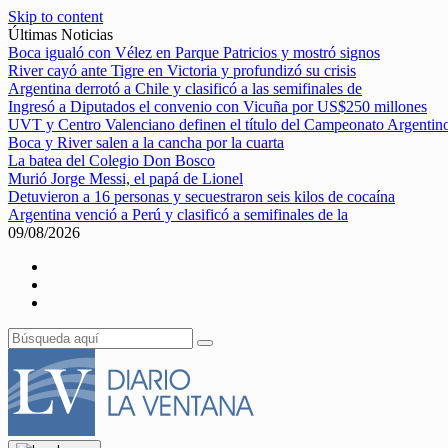
Skip to content
Últimas Noticias
Boca igualó con Vélez en Parque Patricios y mostró signos
River cayó ante Tigre en Victoria y profundizó su crisis
Argentina derrotó a Chile y clasificó a las semifinales de
Ingresó a Diputados el convenio con Vicuña por US$250 millones
UVT y Centro Valenciano definen el título del Campeonato Argentin
Boca y River salen a la cancha por la cuarta
La batea del Colegio Don Bosco
Murió Jorge Messi, el papá de Lionel
Detuvieron a 16 personas y secuestraron seis kilos de cocaína
Argentina venció a Perú y clasificó a semifinales de la
09/08/2026