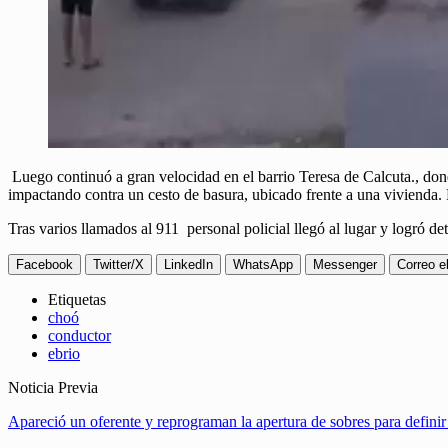
Luego continuó a gran velocidad en el barrio Teresa de Calcuta., don
impactando contra un cesto de basura, ubicado frente a una vivienda
Tras varios llamados al 911 personal policial llegó al lugar y logró d
Facebook
Twitter/X
LinkedIn
WhatsApp
Messenger
Correo e
Etiquetas
choó
conductor
ebrio
Noticia Previa
Apareció un oferente y reprograman la apertura de sobres para definir