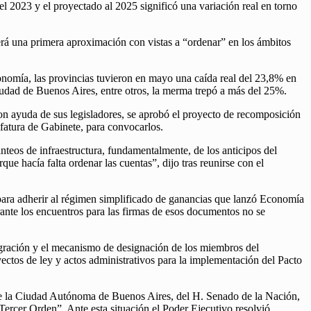
 el 2023 y el proyectado al 2025 significó una variación real en torno
erá una primera aproximación con vistas a “ordenar” en los ámbitos
onomía, las provincias tuvieron en mayo una caída real del 23,8% en
iudad de Buenos Aires, entre otros, la merma trepó a más del 25%.
 con ayuda de sus legisladores, se aprobó el proyecto de recomposición
efatura de Gabinete, para convocarlos.
nteos de infraestructura, fundamentalmente, de los anticipos del
 hacía falta ordenar las cuentas”, dijo tras reunirse con el
 para adherir al régimen simplificado de ganancias que lanzó Economía
ante los encuentros para las firmas de esos documentos no se
egración y el mecanismo de designación de los miembros del
ectos de ley y actos administrativos para la implementación del Pacto
y de la Ciudad Autónoma de Buenos Aires, del H. Senado de la Nación,
ercer Orden”. Ante esta situación,el Poder Ejecutivo resolvió