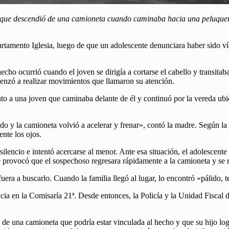
que descendió de una camioneta cuando caminaba hacia una peluquería. 
tamento Iglesia, luego de que un adolescente denunciara haber sido ví
echo ocurrió cuando el joven se dirigía a cortarse el cabello y transit
nzó a realizar movimientos que llamaron su atención.
junto a una joven que caminaba delante de él y continuó por la vereda ub
do y la camioneta volvió a acelerar y frenar», contó la madre. Según l
ente los ojos.
lencio e intentó acercarse al menor. Ante esa situación, el adolescente
 provocó que el sospechoso regresara rápidamente a la camioneta y se re
uera a buscarlo. Cuando la familia llegó al lugar, lo encontró «pálido, 
cia en la Comisaría 21ª. Desde entonces, la Policía y la Unidad Fiscal d
de una camioneta que podría estar vinculada al hecho y que su hijo logr