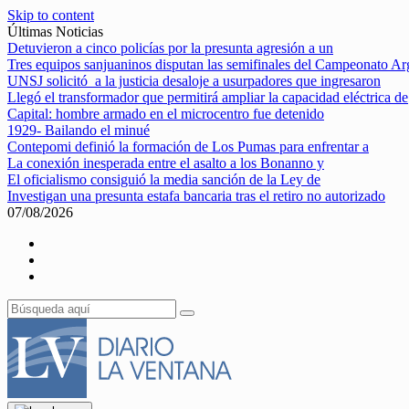
Skip to content
Últimas Noticias
Detuvieron a cinco policías por la presunta agresión a un
Tres equipos sanjuaninos disputan las semifinales del Campeonato Ar
UNSJ solicitó a la justicia desaloje a usurpadores que ingresaron
Llegó el transformador que permitirá ampliar la capacidad eléctrica de
Capital: hombre armado en el microcentro fue detenido
1929- Bailando el minué
Contepomi definió la formación de Los Pumas para enfrentar a
La conexión inesperada entre el asalto a los Bonanno y
El oficialismo consiguió la media sanción de la Ley de
Investigan una presunta estafa bancaria tras el retiro no autorizado
07/08/2026