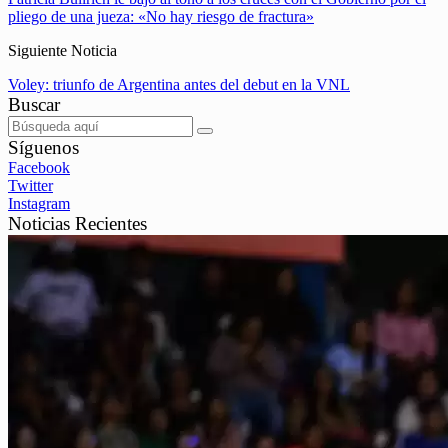
pliego de una jueza: «No hay riesgo de fractura»
Siguiente Noticia
Voley: triunfo de Argentina antes del debut en la VNL
Buscar
Síguenos
Facebook
Twitter
Instagram
Noticias Recientes