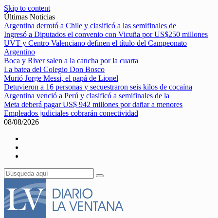
Skip to content
Últimas Noticias
Argentina derrotó a Chile y clasificó a las semifinales de
Ingresó a Diputados el convenio con Vicuña por US$250 millones
UVT y Centro Valenciano definen el título del Campeonato
Argentino
Boca y River salen a la cancha por la cuarta
La batea del Colegio Don Bosco
Murió Jorge Messi, el papá de Lionel
Detuvieron a 16 personas y secuestraron seis kilos de cocaína
Argentina venció a Perú y clasificó a semifinales de la
Meta deberá pagar US$ 942 millones por dañar a menores
Empleados judiciales cobrarán conectividad
08/08/2026